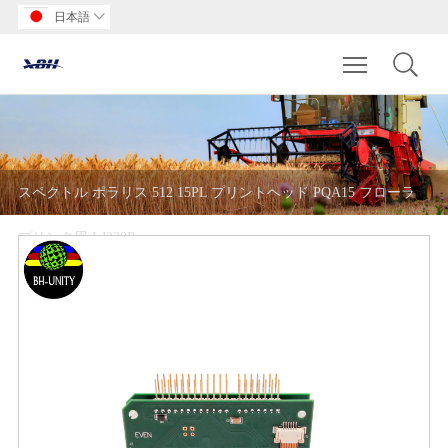
日本語

Toggle main m
スペクトル ポラリス 512 15PL プリントヘッド PQA15 フローラ
プリンタ用 LJ320P