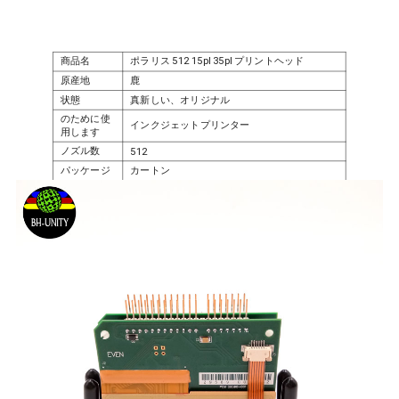
商品名
ポラリス 512 15pl 35pl プリントヘッド
原産地
鹿
状態
真新しい、オリジナル
のために使
インクジェットプリンター
用します
ノズル数
512
パッケージ
カートン
ストック
在庫あり