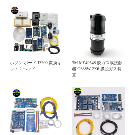
ホソン ボード I3200 変換キ
3M ME49548 脱ガス膜接触
ット 2 ヘッド
器 G638W 2X6 膜脱ガス装
置