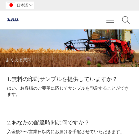
日本語

Toggle main m
よくある質問
1.無料の印刷サンプルを提供していますか？
はい、お客様のご要望に応じてサンプルを印刷することができ
ます。
2.あなたの配達時間は何ですか？
入金後3〜7営業日以内にお届けを手配させていただきます。