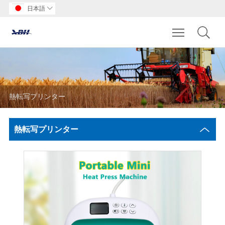
日本語

Toggle main m
熱転写プリンター
熱転写プリンター