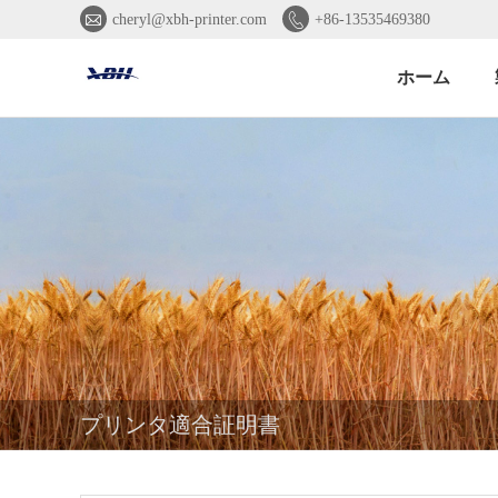


cheryl@xbh-printer.com
+86-13535469380
ホーム
プリンタ適合証明書