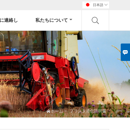
日本語

に連絡し
私たちについて


>
プリンタ適合証明書
ホーム