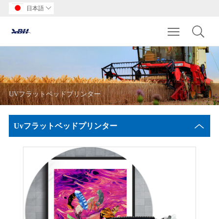
日本語

Toggle main m
UVフラットベッドプリンター
Uvフラットベッドプリンター