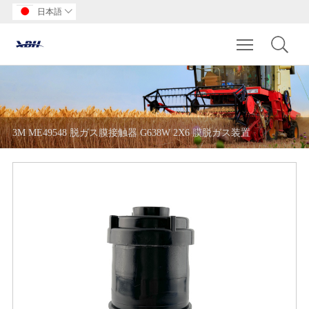
日本語

Toggle main m
3M ME49548 脱ガス膜接触器 G638W 2X6 膜脱ガス装置