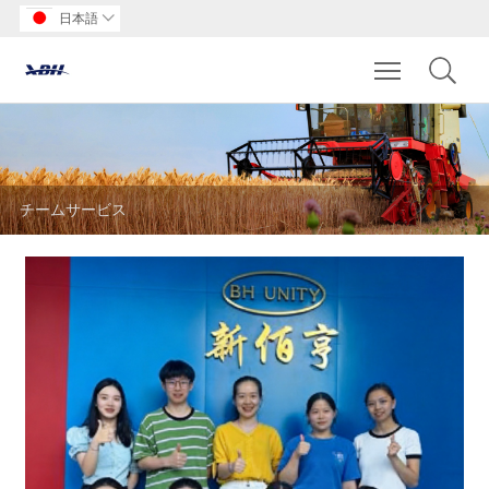
日本語

Toggle main m
チームサービス