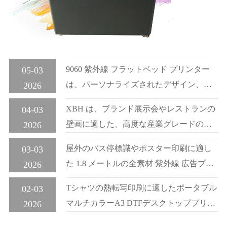
9060 紫外線 フラットベッド プリンター
05-03
は、パーソナライズされたデザイン、広
2026
告看板、工芸品ギフトの印刷に使用され
XBH は、ブランド展示会やレストランの
04-03
ます。
壁画に適した、高度な産業グレードの垂
2026
直高精度 3D 壁プリンターです。
屋外のバス停標識やポスター印刷に適し
03-03
た 1.8 メートルの全素材 紫外線 広告プリ
2026
ンター。
Tシャツの熱転写印刷に適したポータブル
02-03
マルチカラーA3 DTFデスクトッププリン
2026
ター