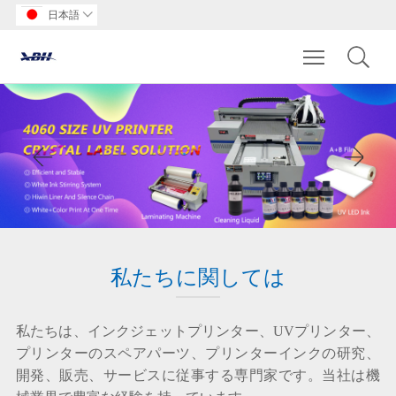
日本語

Toggle main m
私たちに関しては
私たちは、インクジェットプリンター、UVプリンター、
プリンターのスペアパーツ、プリンターインクの研究、
開発、販売、サービスに従事する専門家です。当社は機