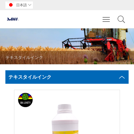
日本語

Toggle main m
テキスタイルインク
テキスタイルインク