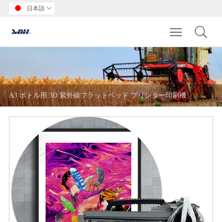
日本語

Toggle main m
A3 ボトル用 3D 紫外線フラットベッド プリンター印刷機