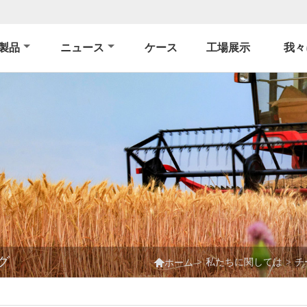
製品
ニュース
ケース
工場展示
我々
グ

>
私たちに関しては
>
チ
ホーム