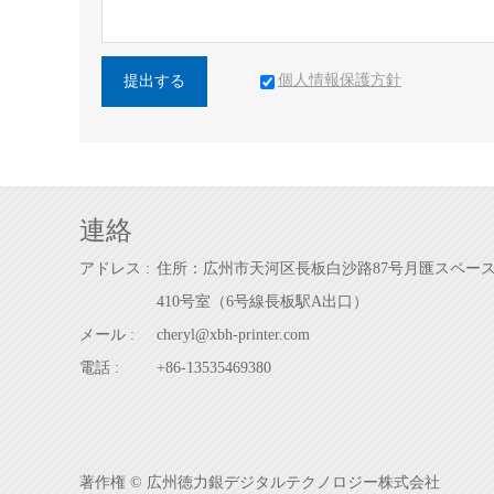
個人情報保護方針
提出する
連絡
アドレス :
住所：広州市天河区長板白沙路87号月匯スペー
410号室（6号線長板駅A出口）
メール :
cheryl@xbh-printer.com
電話 :
+86-13535469380
著作権 © 広州徳力銀デジタルテクノロジー株式会社