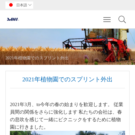
日本語

Toggle main m
2021年植物園でのスプリント外出
2021年植物園でのスプリント外出
2021年3月、t
o今年の春の始まりを歓迎します。
従業
員間の関係をさらに強化します
私たちの会社は、春
の息吹を感じて一緒にピクニックをするために植物
園に行きました。