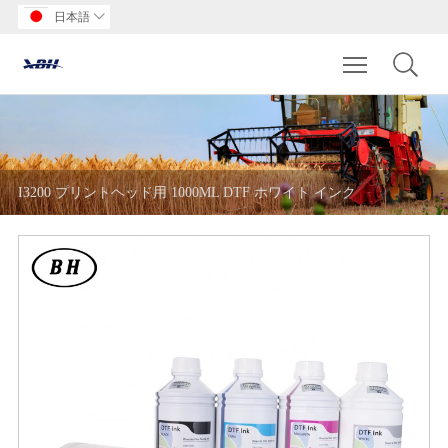
日本語

Toggle main m
I3200 プリントヘッド用 1000ML DTF ホワイト インク