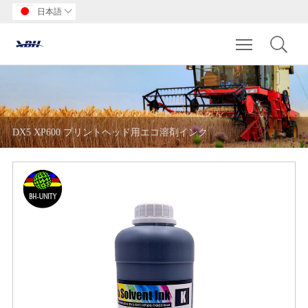
日本語

Toggle main m
DX5 XP600 プリントヘッド用エコ溶剤インク