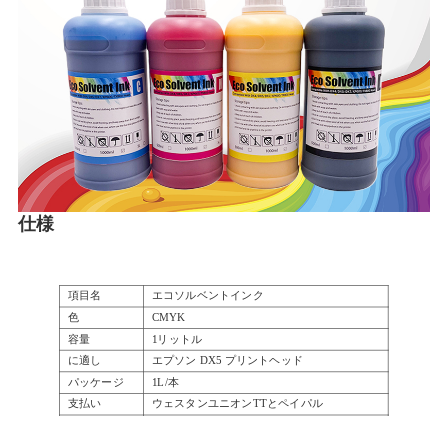
仕様
項目名
エコソルベントインク
色
CMYK
容量
1リットル
に適し
エプソン DX5 プリントヘッド
パッケージ
1L/本
支払い
ウェスタンユニオンTTとペイパル
配送
DHL EMS TNT UPS フェデックス など