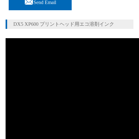

Send Email
DX5 XP600 プリントヘッド用エコ溶剤インク