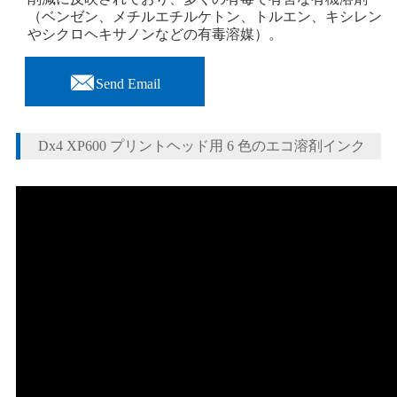
（ベンゼン、メチルエチルケトン、トルエン、キシレン
やシクロヘキサノンなどの有毒溶媒）。

Send Email
Dx4 XP600 プリントヘッド用 6 色のエコ溶剤インク