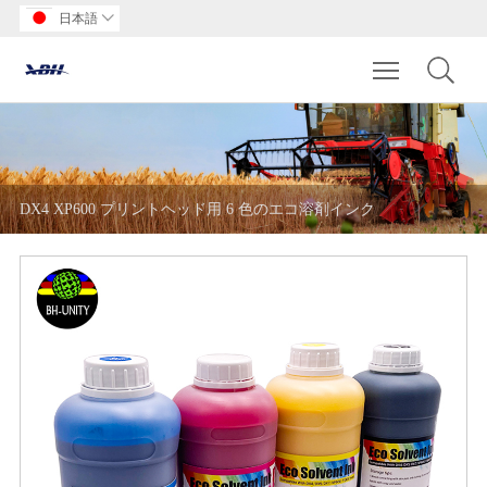
日本語

Toggle main m
DX4 XP600 プリントヘッド用 6 色のエコ溶剤インク