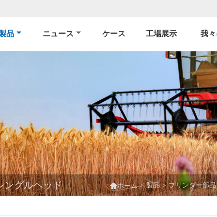
製品
ニュース
ケース
工場展示
我々
 シングルヘッド

>
製品
>
プリンター部品
ホーム