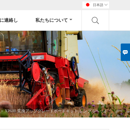
日本語

に連絡し
私たちについて

>
XP600 変換アップグレードボードキット シングルヘッド