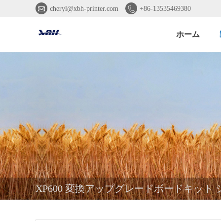


cheryl@xbh-printer.com
+86-13535469380
ホーム
XP600 変換アップグレードボードキット