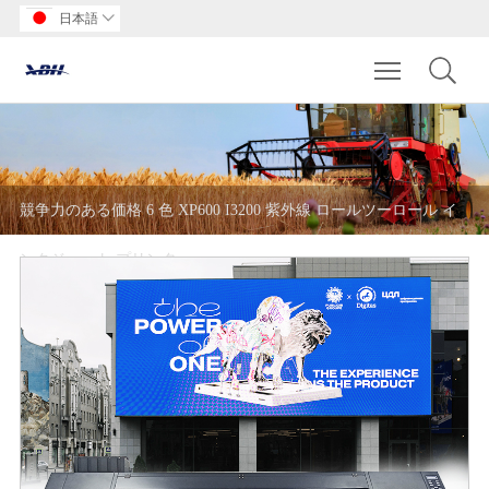
日本語

Toggle main m
競争力のある価格 6 色 XP600 I3200 紫外線 ロールツーロール イ
ンクジェット プリンタ