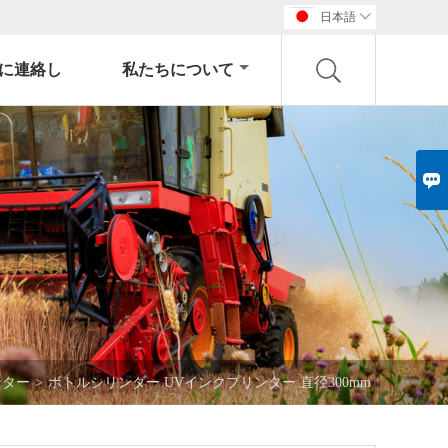
日本語

に連絡し
私たちについて

ンター
>
ボトルシリンダー UVインクプリンター 直径300mm