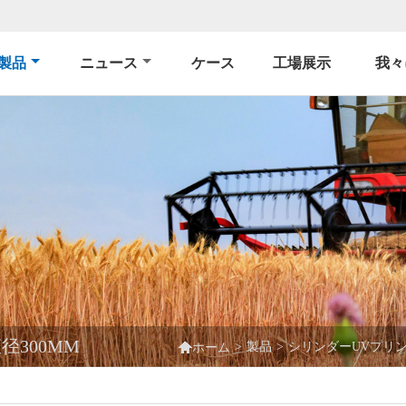
製品
ニュース
ケース
工場展示
我々
径300MM

>
製品
>
シリンダーUVプリ
ホーム