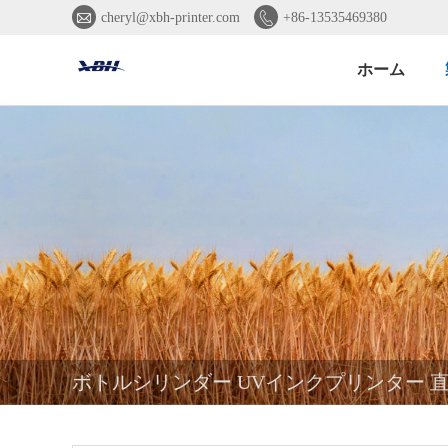


cheryl@xbh-printer.com
+86-13535469380
ホーム
ボトルシリンダー UVインクプリンター 直