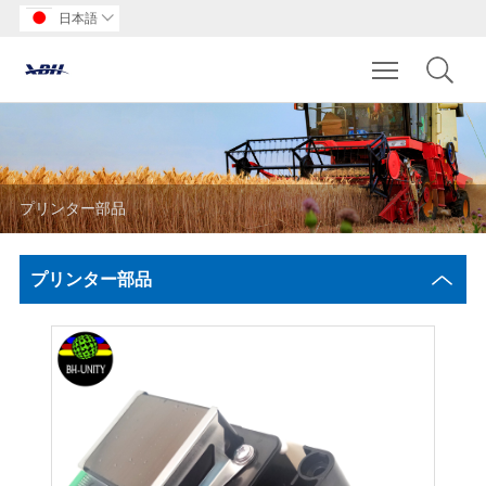
日本語

Toggle main m
プリンター部品
プリンター部品