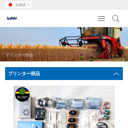
日本語

Toggle main m
プリンター部品
プリンター部品