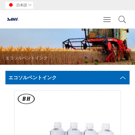
日本語

Toggle main m
エコソルベントインク
エコソルベントインク