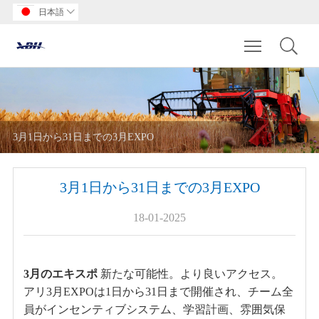
日本語

Toggle main m
3月1日から31日までの3月EXPO
3月1日から31日までの3月EXPO
18-01-2025
3月のエキスポ
新たな可能性。より良いアクセス。
アリ3月EXPOは1日から31日まで開催され、チーム全
員がインセンティブシステム、学習計画、雰囲気保