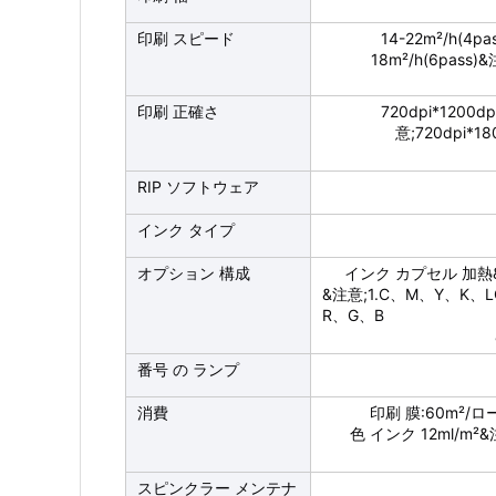
印刷 スピード
14-22m²/h(4p
18m²/h(6pass)
印刷 正確さ
720dpi*1200d
意;720dpi*1
RIP ソフトウェア
インク タイプ
オプション 構成
インク カプセル 加熱&注
&注意;1.C、M、Y、K、
R、G、B
番号 の ランプ
消費
印刷 膜:60m²/ロ
色 インク 12ml/m²&
スピンクラー メンテナ