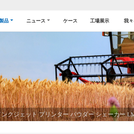
製品
ニュース
ケース
工場展示
我々
クジェット プリンター パウダー シェーカー LMPRES