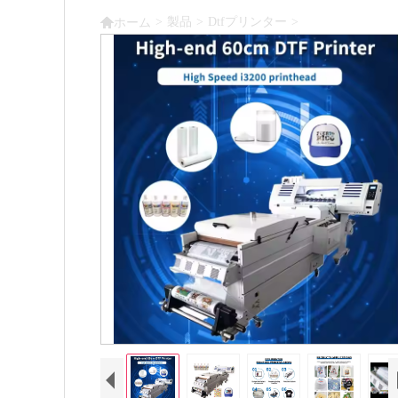

>
製品
>
Dtfプリンター
>
ホーム
ロールツーロール 600mm ファブリック インクジ