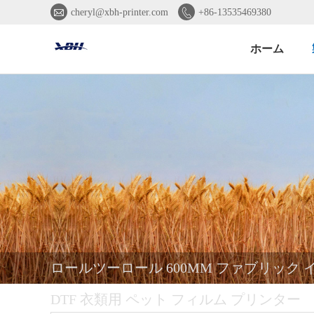


cheryl@xbh-printer.com
+86-13535469380
ホーム
ロールツーロール 600MM ファブリック イン
DTF 衣類用 ペット フィルム プリンター