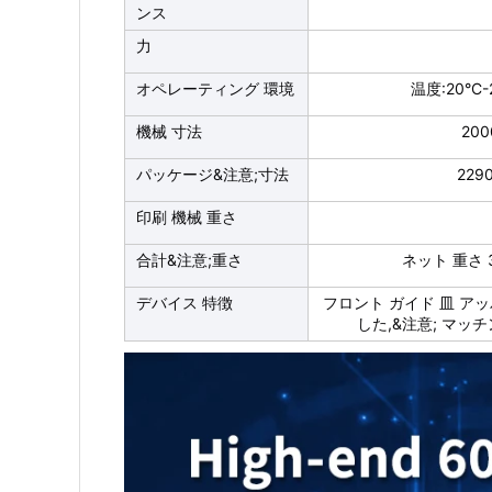
ンス
力
オペレーティング 環境
温度:20°C-
機械 寸法
200
パッケージ&注意;寸法
2290
印刷 機械 重さ
合計&注意;重さ
ネット 重さ 3
デバイス 特徴
フロント ガイド 皿 アッ
した,&注意; マッチ