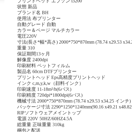
プリントヘッド エプソン i3200
状態 新品
ブランド名 BH
使用法 布プリンター
自動グレード 自動
カラー＆ページ マルチカラー
電圧220V
寸法(長さ*幅*高さ) 2000*750*870mm (78.74 x29.53 x3
重量 310
保証期間13ヶ月
解像度 2400dpi
印刷材料 ペットフィルム
製品名 60cm DTFプリンター
プリントヘッド Eps高精度プリントヘッド
インク c,m,y,k,w（顔料インク）
印刷速度 11-18m²/h(6パス)
印刷精度 720dpi*1800dpi(6パス)
機械寸法 2000*750*870mm (78.74 x29.53 x34.25 インチ)
パッケージ寸法 2290*1250*1240mm(90.16 x49.21 x48.
RIPソフトウェアメイントップ
電源 220V 50HZ/60HZ4.5A
総重量 正味重量 310kg
梱包と配送