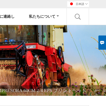
日本語

に連絡し
私たちについて

ORA 60CM 2/4 EPS プリントヘッド