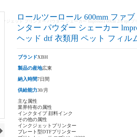
ロールツーロール 600mm ファ
ェット プリンター パウダー シェーカー lmpresora 60cm 2/4 eps
ンター パウダー シェーカー lmpresor
ヘッド dtf 衣類用 ペット フィ
ブランド
XBH
製品の産地
広東
納入時間
7日間
供給能力
30/月
主な属性
業界特有の属性
インクタイプ 顔料インク
その他の属性
インクジェットプリンター
プレート型DTFプリンター