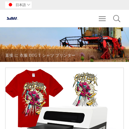
日本語

Toggle main m
直接 に 衣服 DTG T シャツ プリンター