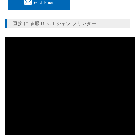

Send Email
直接 に 衣服 DTG T シャツ プリンター