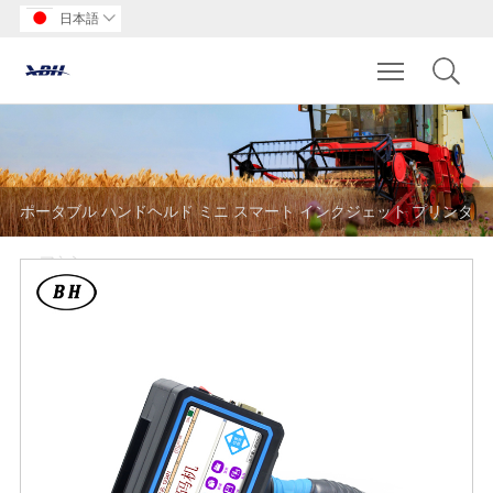
日本語

Toggle main m
ポータブル ハンドヘルド ミニ スマート インクジェット プリンタ
ー マシン