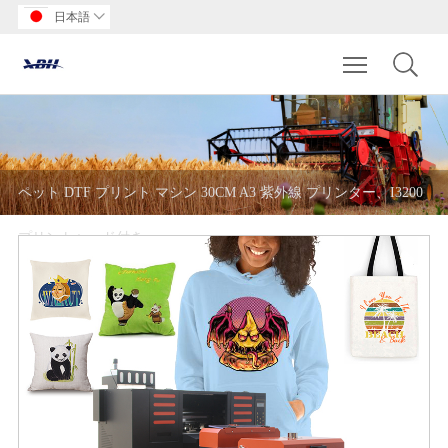
日本語

Toggle main m
ペット DTF プリント マシン 30CM A3 紫外線 プリンター、I3200
プリントヘッド付き