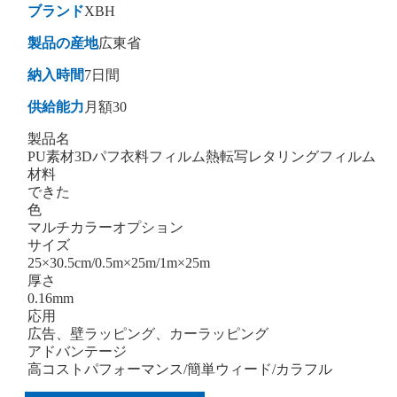
ブランド
XBH
製品の産地
広東省
納入時間
7日間
供給能力
月額30
製品名
PU素材3Dパフ衣料フィルム熱転写レタリングフィルム
材料
できた
色
マルチカラーオプション
サイズ
25×30.5cm/0.5m×25m/1m×25m
厚さ
0.16mm
応用
広告、壁ラッピング、カーラッピング
アドバンテージ
高コストパフォーマンス/簡単ウィード/カラフル