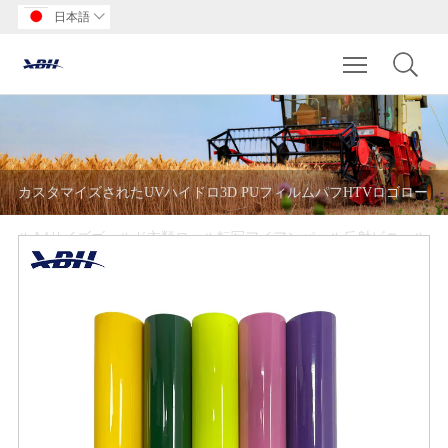
日本語

Toggle main m
カスタマイズされたUVハイドロ3D PUフィルムパフHTVロゴロー
ルA4サイズゴールド衣類ロール転写アイアンパール反射ビニール
シート