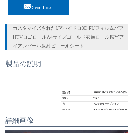

Send Email
カスタマイズされたUVハイドロ3D PUフィルムパフ
HTVロゴロールA4サイズゴールド衣類ロール転写ア
イアンパール反射ビニールシート
製品の説明
PU素材3Dパフ衣料フィルム熱転写
製品名
できた
材料
マルチカラーオプション
色
25×30.5cm/0.5m×25m/1m×25m
サイズ
0.16mm
厚さ
詳細画像
広告、壁ラッピング、カーラッピング
応用
高コストパフォーマンス/簡単ウィード
アドバンテージ