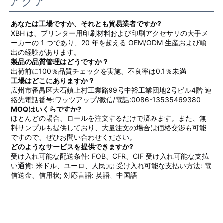
アクア
あなたは工場ですか、それとも貿易業者ですか?
XBH は、プリンター用印刷材料および印刷アクセサリの大手メ
ーカーの 1 つであり、20 年を超える OEM/ODM 生産および輸
出の経験があります。
製品の品質管理はどうですか？
出荷前に100％品質チェックを実施、不良率は0.1％未満
工場はどこにありますか？
広州市番禺区大石鎮上村工業路99号中裕工業団地2号ビル4階 連
絡先電話番号:ワッツアップ/微信/電話:0086-13535469380
MOQはいくらですか?
ほとんどの場合、ロールを注文するだけで済みます。また、無
料サンプルも提供しており、大量注文の場合は価格交渉も可能
ですので、ぜひお問い合わせください。
どのようなサービスを提供できますか?
受け入れ可能な配送条件: FOB、CFR、CIF 受け入れ可能な支払
い通貨: 米ドル、ユーロ、人民元; 受け入れ可能な支払い方法: 電
信送金、信用状; 対応言語: 英語、中国語