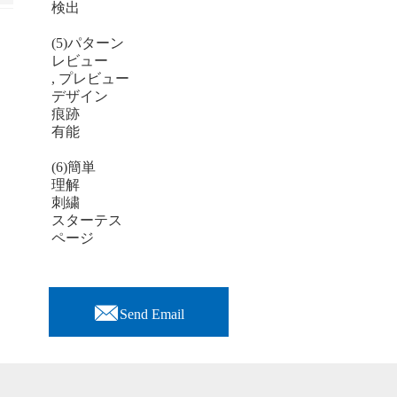
検出
(5)パターン
レビュー
, プレビュー
デザイン
痕跡
有能
(6)簡単
理解
刺繍
スターテス
ページ

Send Email