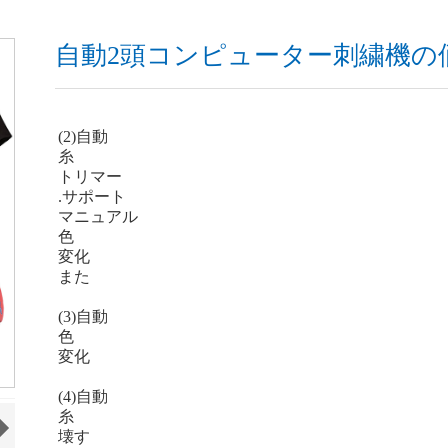
自動2頭コンピューター刺繍機の
(2)自動
糸
トリマー
.サポート
マニュアル
色
変化
また
(3)自動
色
変化
(4)自動
糸
壊す