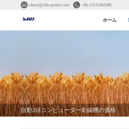


cheryl@xbh-printer.com
+86-13535469380
ホーム
自動2頭コンピューター刺繍機の価格