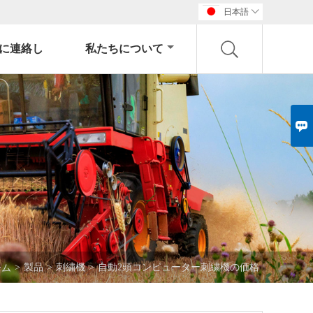
日本語

に連絡し
私たちについて

>
製品
>
刺繍機
>
自動2頭コンピューター刺繍機の価格
ーム