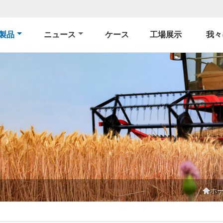
製品
ニュース
ケース
工場展示
我々

ホ