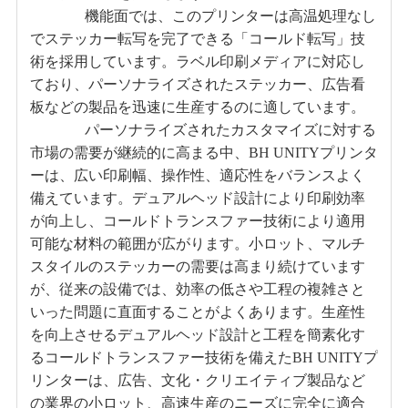
機能面では、このプリンターは高温処理なし
でステッカー転写を完了できる「コールド転写」技
術を採用しています。ラベル印刷メディアに対応し
ており、パーソナライズされたステッカー、広告看
板などの製品を迅速に生産するのに適しています。
パーソナライズされたカスタマイズに対する
市場の需要が継続的に高まる中、BH UNITYプリンタ
ーは、広い印刷幅、操作性、適応性をバランスよく
備えています。デュアルヘッド設計により印刷効率
が向上し、コールドトランスファー技術により適用
可能な材料の範囲が広がります。小ロット、マルチ
スタイルのステッカーの需要は高まり続けています
が、従来の設備では、効率の低さや工程の複雑さと
いった問題に直面することがよくあります。生産性
を向上させるデュアルヘッド設計と工程を簡素化す
るコールドトランスファー技術を備えたBH UNITYプ
リンターは、広告、文化・クリエイティブ製品など
の業界の小ロット、高速生産のニーズに完全に適合