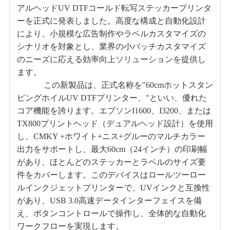
アルヘッドUV DTFコールド転写ステッカープリンタ
ーを正式に発表しました。高度な構成と自動化設計
により、小規模な広告制作やラベルカスタマイズの
シナリオを対象とし、業界の小バッチカスタマイズ
のニーズに応える効率向上ソリューションを提供し
ます。
この新製品は、正式名称を"60cmホットスタン
ピングホイルUV DTFプリンター、"といい、優れた
コア機能を誇ります。エプソンI1600、I3200、または
TX800プリントヘッド（デュアルヘッド設計）を使用
し、CMKY +ホワイト+ニス+グルーのマルチカラー
出力をサポートし、最大60cm（24インチ）の印刷幅
があり、ほとんどのステッカーとラベルのサイズ要
件をカバーします。このデバイスはロールツーロー
ルインクジェットプリンターで、UVインクと互換性
があり、USB 3.0高速データインターフェイスを備
え、ボタンコントロールで操作し、全体的な自動化
ワークフローを実現します。