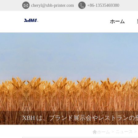


cheryl@xbh-printer.com
+86-13535469380
ホーム
XBH は、ブランド展示会やレストランの

>
ニュース
>
ホーム