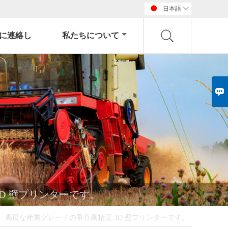
日本語

に連絡し
私たちについて

D 壁プリンターです。
、高度な産業グレードの垂直高精度 3D 壁プリンターです。