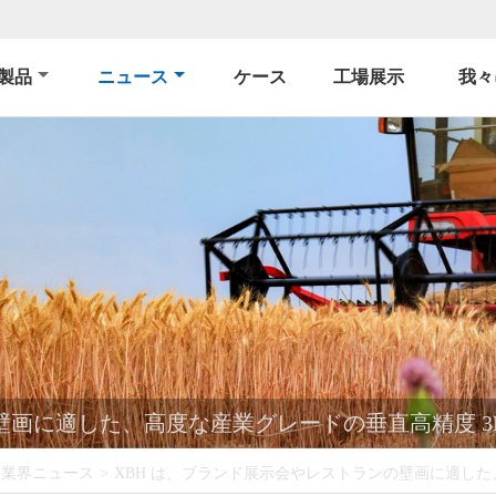
製品
ニュース
ケース
工場展示
我々
壁画に適した、高度な産業グレードの垂直高精度 3
業界ニュース
>
XBH は、ブランド展示会やレストランの壁画に適した