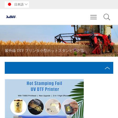
日本語

Toggle main m
紫外線 DTF プリンタ小型ホットスタンピング箔