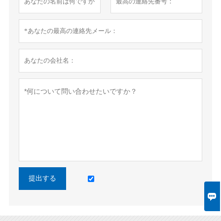
提出する
