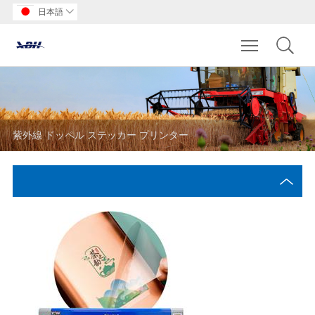
日本語

Toggle main m
紫外線 ドッペル ステッカー プリンター